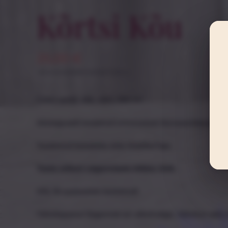
Kõrtsi Kõu
25,00
€
Hind sisaldab käibemaksu.
Cider spirit. Alk. 45%, 350 ml
Alutaguselt korjatud erinevatest õunasortidest ka
Toodetud koostöös Atla Distilleri’ga.
Toote etiketi nägemiseks klikka SIIN.
Alla 18-aastastele keelatud!
Tähelepanu! Tegemist on alkoholiga. Alkohol võib k