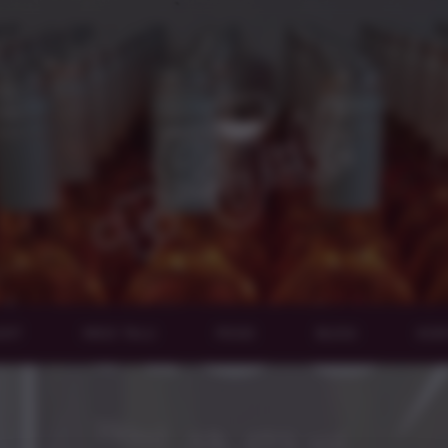
EHT
MEIE TALU
POOD
BLOGI
KON