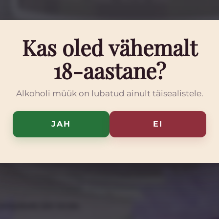
Kas oled vähemalt
18-aastane?
Alkoholi müük on lubatud ainult täisealistele.
rge naps.
JAH
EI
ahjustada teie tervist.