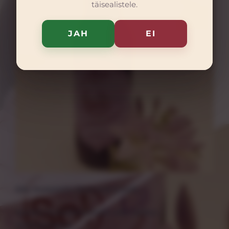
täisealistele.
JAH
EI
SOL mustsõstra limonaad (4 pdl)
Koostis: mustsõstra mahl, vesi, suhkur,
süsihappegaas