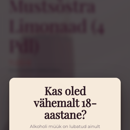
Mustsõstra
Kontakt
Limonaad (4
Pdl)
11,00
€
Hind sisaldab käibemaksu.
Kas oled
vähemalt 18-
aastane?
Alkoholi müük on lubatud ainult