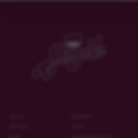
ESILEHT
OSTUKORV
MEIE TALU
KONTO
POOD
PRIVAATSUSPOLIITIKA