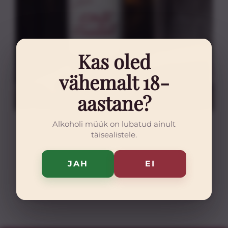
Kas oled
vähemalt 18-
aastane?
Alkoholi müük on lubatud ainult
Kristall
täisealistele.
10,00
€
JAH
EI